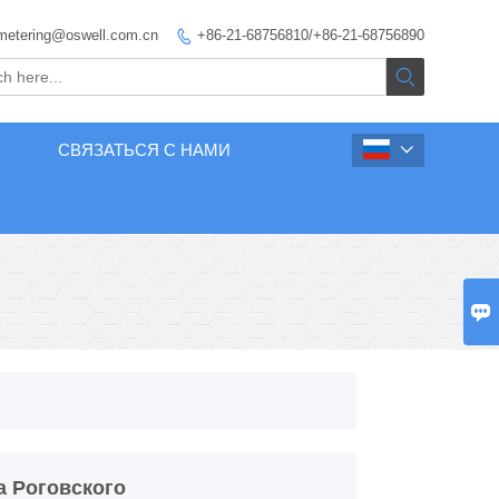
metering@oswell.com.cn
+86-21-68756810/+86-21-68756890


СВЯЗАТЬСЯ С НАМИ


а Роговского