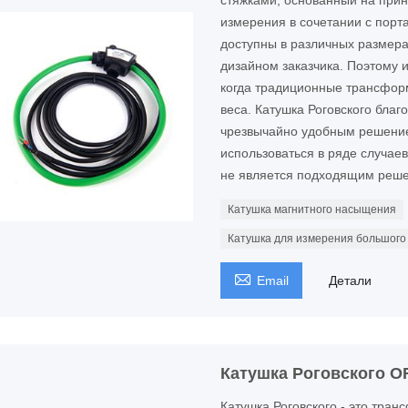
стяжками, основанный на прин
измерения в сочетании с порт
доступны в различных размерах
дизайном заказчика. Поэтому и
когда традиционные трансформ
веса. Катушка Роговского бла
чрезвычайно удобным решение
использоваться в ряде случае
не является подходящим реш
Катушка магнитного насыщения
Катушка для измерения большого

Email
Детали
Катушка Роговского O
Катушка Роговского - это тра