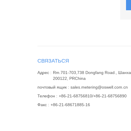
CВЯЗАТЬСЯ
Адрес :
Rm.701-703,738 Dongfang Road., Шанх
200122, PRChina
почтовый ящик :
sales.metering@oswell.com.cn
Телефон :
+86-21-68756810/+86-21-68756890
Факс :
+86-21-68671885-16