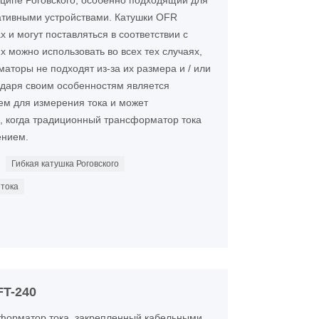
ципе Роговского, особенно подходящий для
ативными устройствами. Катушки OFR
 и могут поставляться в соответствии с
х можно использовать во всех тех случаях,
аторы не подходят из-за их размера и / или
годаря своим особенностям является
м для измерения тока и может
в, когда традиционный трансформатор тока
ением.
Гибкая катушка Роговского
 тока
FT-240
нсформатор тока, закрепленный кабельными