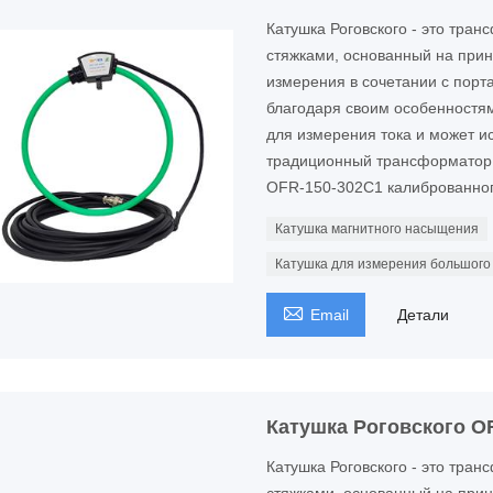
Катушка Роговского - это тра
стяжками, основанный на прин
измерения в сочетании с порт
благодаря своим особенностя
для измерения тока и может ис
традиционный трансформатор 
OFR-150-302C1 калиброванног
Катушка магнитного насыщения
Катушка для измерения большого

Email
Детали
Катушка Роговского O
Катушка Роговского - это тра