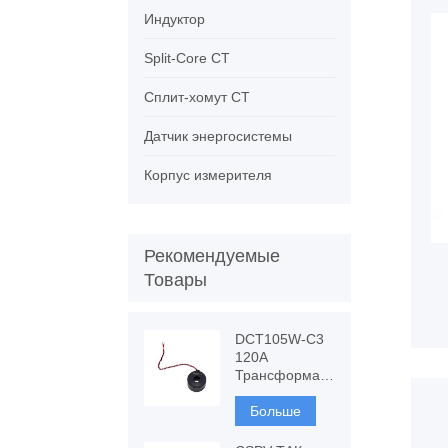
Индуктор
Split-Core CT
Сплит-хомут CT
Датчик энергосистемы
Корпус измерителя
Рекомендуемые
Товары
DCT105W-C3
120A
Трансформатор
тока с
устойчивостью
Больше
к постоянному
току,