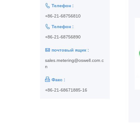

Телефон :
+86-21-68756810

Телефон :
+86-21-68756890

почтовый ящик :
sales.metering@oswell.com.c
n

Факс :
+86-21-68671885-16