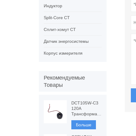
Индуктор
Split-Core CT
Сплит-хомут CT
Датчик энергосистемы
Корпус измерителя
Рекомендуемые
Товары
DCT105W-C3
120A
Трансформатор
тока с
устойчивостью
Больше
к постоянному
току,