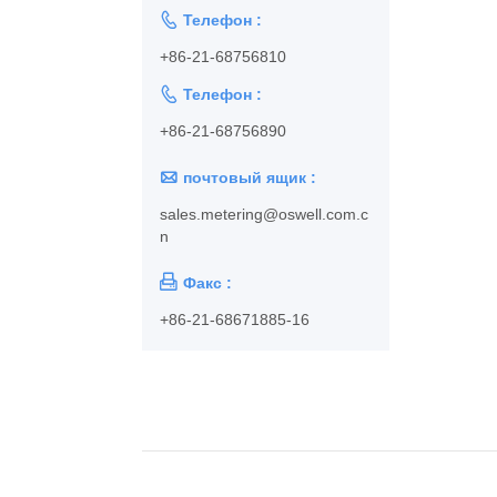

Телефон :
+86-21-68756810

Телефон :
+86-21-68756890

почтовый ящик :
sales.metering@oswell.com.c
n

Факс :
+86-21-68671885-16