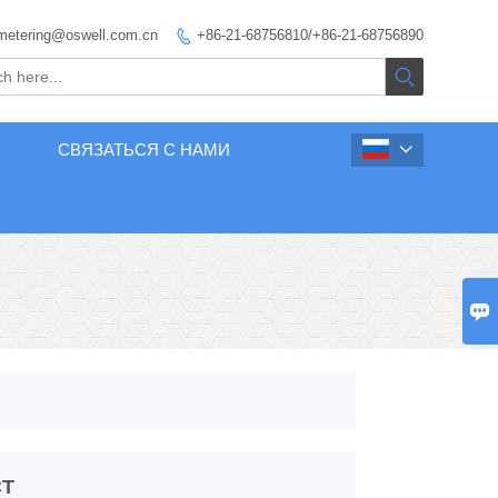
metering@oswell.com.cn
+86-21-68756810/+86-21-68756890


СВЯЗАТЬСЯ С НАМИ


CT