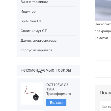
Винт и терминал
Индуктор
Split-Core CT
Несколько
Сплит-хомут CT
прекращае
намотки.
Датчик энергосистемы
Корпус измерителя
Рекомендуемые Товары
DCT105W-C3
120A
Полу
Трансформатор
тока с
устойчивостью к
Больше
постоянному