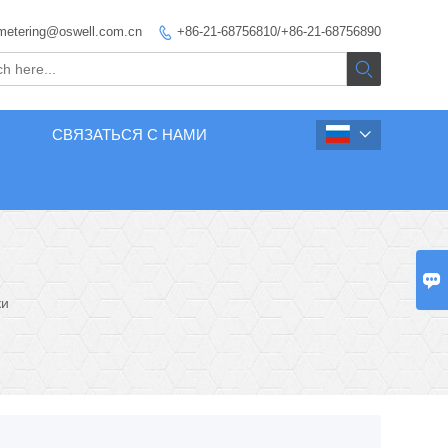
metering@oswell.com.cn
+86-21-68756810/+86-21-68756890


СВЯЗАТЬСЯ С НАМИ


ки