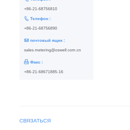
+86-21-68756810

Телефон :
+86-21-68756890

почтовый ящик :
sales.metering@oswell.com.cn

Факс :
+86-21-68671885-16
CВЯЗАТЬСЯ