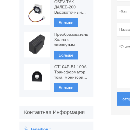
току, измерение
CSPV-ТАК
ТТ
ДАЛЕЕ-200
Высокоточный
преобразователь
тока,
Больше
компонентный
феррозонд
Преобразователь
Холла с
замкнутым
контуром CSPV-
УРА, измерение
Больше
переменного и
постоянного тока
CT104P-B1 100A
Трансформатор
тока, мониторинг
и защита
Больше
отп
Контактная Информация

Телефон :