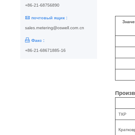
+86-21-68756890

почтовый ящик :
Значе
sales.metering@oswell.com.cn

Факс :
+86-21-68671885-16
Произв
ТКР
Кратков