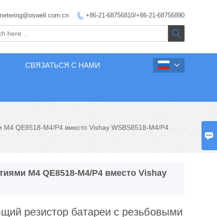
metering@oswell.com.cn
+86-21-68756810/+86-21-68756890


СВЯЗАТЬСЯ С НАМИ

и M4 QE8518-M4/P4 вместо Vishay WSBS8518-M4/P4

иями M4 QE8518-M4/P4 вместо Vishay
щий резистор батареи с резьбовыми