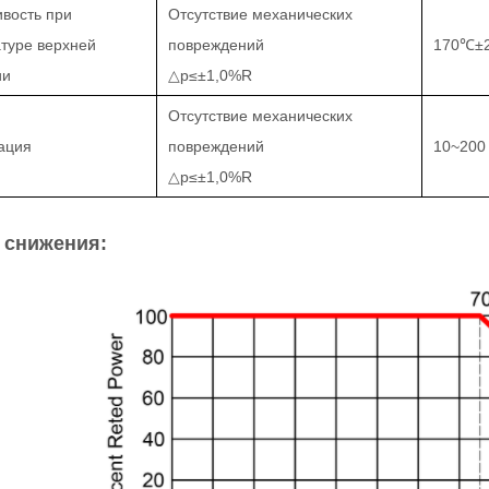
вость при
Отсутствие механических
туре верхней
повреждений
170
℃±
ии
△
р
≤±
1,0%R
Отсутствие механических
ация
повреждений
10~200 
△
р
≤±
1,0%R
 снижения: