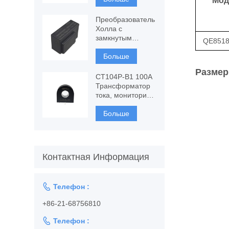
Мод
компонентный
феррозонд
Преобразователь
Холла с
замкнутым
QE8518
контуром CSPV-
УРА, измерение
Больше
переменного и
Размер
постоянного тока
CT104P-B1 100A
Трансформатор
тока, мониторинг
и защита
Больше
Контактная Информация

Телефон :
+86-21-68756810

Телефон :