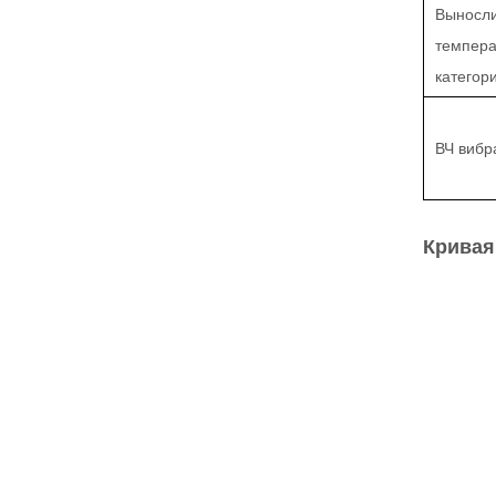
Выносли
темпера
категор
ВЧ вибр
Кривая