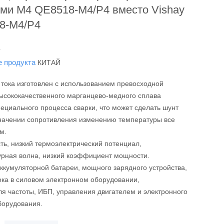
ями M4 QE8518-M4/P4 вместо Vishay
8-M4/P4
L
е продукта
КИТАЙ
тока изготовлен с использованием превосходной
высококачественного марганцево-медного сплава
ециального процесса сварки, что может сделать шунт
начении сопротивления изменению температуры все
м.
ть, низкий термоэлектрический потенциал,
урная волна, низкий коэффициент мощности.
ккумуляторной батареи, мощного зарядного устройства,
ока в силовом электронном оборудовании,
я частоты, ИБП, управления двигателем и электронного
борудования.