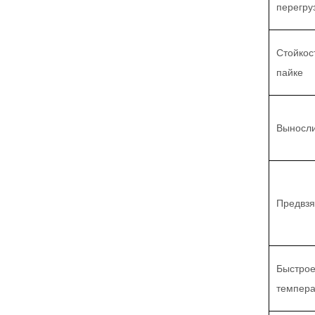
перегру
Стойкос
пайке
Выносли
Предвзя
Быстрое
темпер