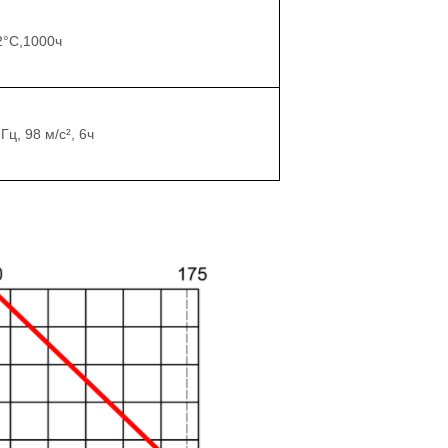
2
°С,
1000ч
Гц, 98 м/с
²
, 6ч