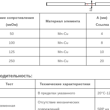
ние сопротивления
А (мм)
Материал элемента
(мкОм)
Ссылка
50
Mn-Cu
4
100
Mn-Cu
8
125
Mn-Cu
10
250
Mn-Cu
20
одительность:
Тест
Технические характеристики
В пределах указанного
20
°С
-1
Отсутствие механических
ременная
повреждений
5RP на 