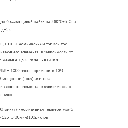
ля бессвинцовой пайки на 260
℃±
5
°С
на
нд
±
1 с.
°С,
1000 ч, номинальный ток или ток
ивающего элемента, в зависимости от
то меньше 1,5 ч ВКЛ/0,5 ч ВЫКЛ
5%RH.1000 часов, примените 10%
 мощности (тока) или тока
ивающего элемента, в зависимости от
то ниже.
30 минут
)～
нормальная температура
(
5
～
125
°С
(30мин)100циклов