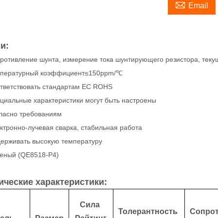

Email
и:
ротивление шунта, измерение тока шунтирующего резистора, текущ
пературный коэффициент≤150ppm/℃
тветствовать стандартам ЕС ROHS
циальные характеристики могут быть настроены
ласно требованиям
ктронно-лучевая сварка, стабильная работа
ерживать высокую температуру
еный (QE8518-P4)
ические характеристики:
Сила
Толерантность
Сопро