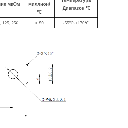
Температура
ние мкОм
миллион/
Диапазон ℃
℃
, 125, 250
≤150
-55℃~+170℃