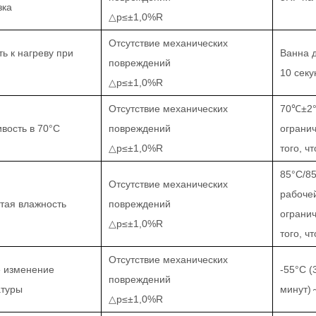
зка
△
р
≤±
1,0%R
Отсутствие механических
ть к нагреву при
Ванна д
повреждений
10 секу
△
р
≤±
1,0%R
Отсутствие механических
70
℃±
2
вость в 70
°С
повреждений
огранич
△
р
≤±
1,0%R
того, ч
85
°С
/8
Отсутствие механических
рабочей
тая влажность
повреждений
огранич
△
р
≤±
1,0%R
того, ч
Отсутствие механических
 изменение
-55
°С (
повреждений
атуры
минут
)
△
р
≤±
1,0%R