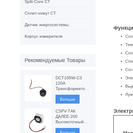
Split-Core CT
Сплит-хомут CT
Датчик энергосистемы
Функци
Корпус измерителя
Соп
Тем
Соо
Рекомендуемые Товары
Спе
Сог
DCT105W-C3
Эле
120A
Выд
Трансформатор
тока с
Луж
устойчивостью к
Больше
постоянному
току, измерение
Электр
CSPV-ТАК
ТТ
ДАЛЕЕ-200
Высокоточный
преобразователь
тока,
Больше