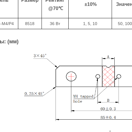
ель
Размер
Рейтинг
±10%
Значе
@70℃
-M4/P4
8518
36 Вт
1, 5, 10
50, 100
ы: (мм)