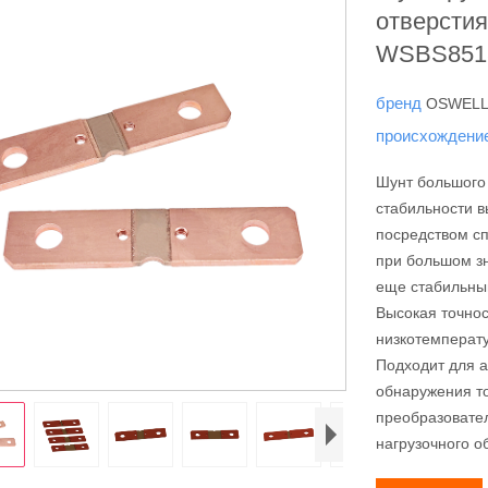
отверсти
WSBS851
бренд
OSWEL
происхождени
Шунт большого 
стабильности 
посредством сп
при большом з
еще стабильны
Высокая точнос
низкотемперат
Подходит для а
обнаружения т
преобразовател
нагрузочного о