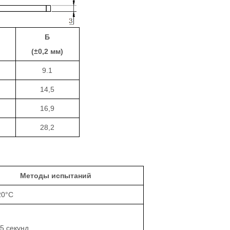
Б
(±0,2 мм)
9.1
14,5
16,9
28,2
Методы испытаний
20
°С
5 секунд