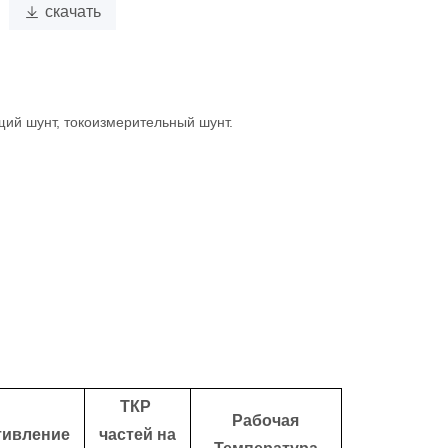

скачать
ий шунт, токоизмерительный шунт.
ТКР
Рабочая
тивление
частей на