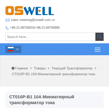

sales.metering@oswell.com.cn
+86-21-68756810/+86-21-68756890




>
Товары
>
Текущий Трансформатор
>
Главная
CT010P-B1 10A Миниатюрный трансформатор тока
CT010P-B1 10A Миниатюрный
трансформатор тока