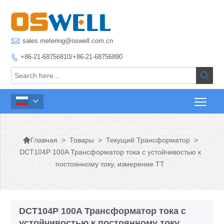

sales.metering@oswell.com.cn
+86-21-68756810/+86-21-68756890




>
Товары
>
Текущий Трансформатор
>
Главная
DCT104P 100A Трансформатор тока с устойчивостью к
постоянному току, измерение ТТ
DCT104P 100A Трансформатор тока с
устойчивостью к постоянному току,