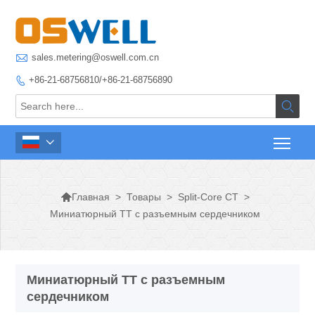

sales.metering@oswell.com.cn
+86-21-68756810/+86-21-68756890




>
Товары
>
Split-Core CT
>
Главная
Миниатюрный ТТ с разъемным сердечником
Миниатюрный ТТ с разъемным
сердечником