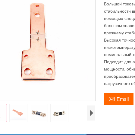
Большой токов
стабильности в
помощью специ
большом значе
прежнему стаб
Высокая точнос
низкотемперат
номинальный т
Подходит для а
мощности, обна
преобразовател
нагрузочного о

Email