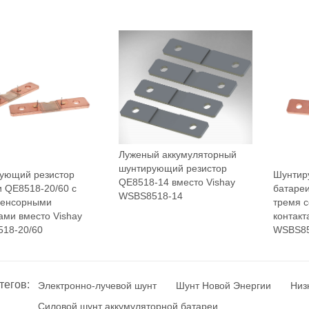
Луженый аккумуляторный
шунтирующий резистор
ующий резистор
Шунтир
QE8518-14 вместо Vishay
и QE8518-20/60 с
батареи
WSBS8518-14
сенсорными
тремя 
ами вместо Vishay
контакт
18-20/60
WSBS85
тегов:
Электронно-лучевой шунт
Шунт Новой Энергии
Низ
Силовой шунт аккумуляторной батареи