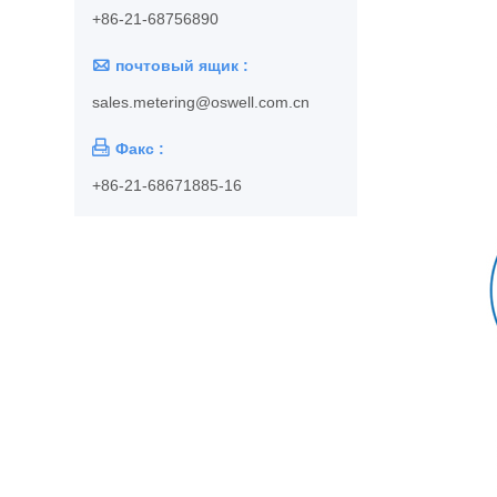
+86-21-68756890

почтовый ящик :
sales.metering@oswell.com.cn

Факс :
+86-21-68671885-16