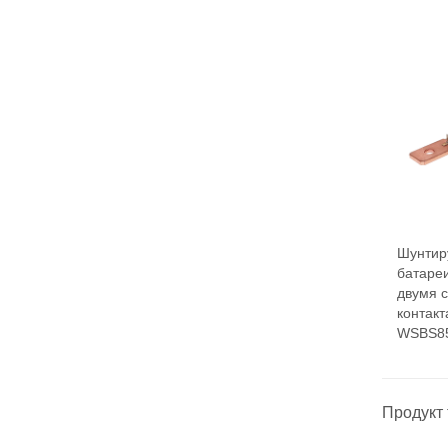
Шунтир
батаре
двумя 
контакт
WSBS85
Продукт 