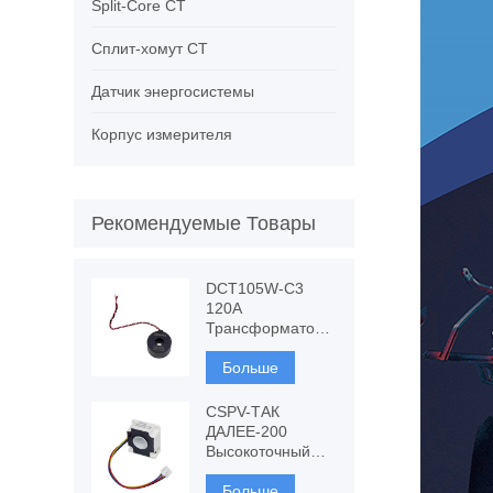
Split-Core CT
Сплит-хомут CT
Датчик энергосистемы
Корпус измерителя
Рекомендуемые Товары
DCT105W-C3
120A
Трансформатор
тока с
устойчивостью к
Больше
постоянному
току, измерение
CSPV-ТАК
ТТ
ДАЛЕЕ-200
Высокоточный
преобразователь
тока,
Больше