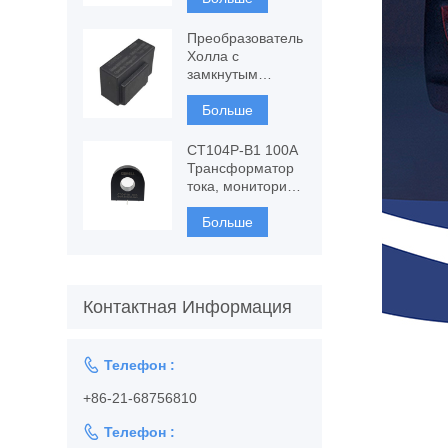
компонентный
феррозонд
Преобразователь
Холла с
замкнутым
контуром CSPV-
УРА, измерение
Больше
переменного и
постоянного тока
CT104P-B1 100A
Трансформатор
тока, мониторинг
и защита
Больше
Контактная Информация

Телефон :
+86-21-68756810

Телефон :