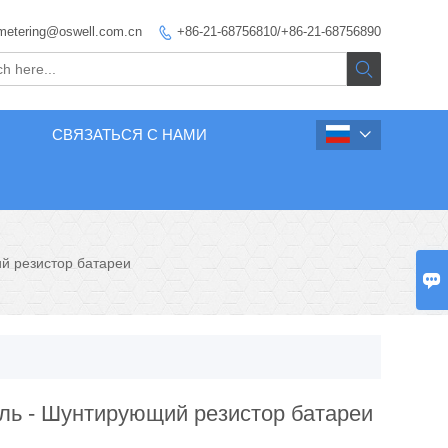
metering@oswell.com.cn
+86-21-68756810/+86-21-68756890


СВЯЗАТЬСЯ С НАМИ

й резистор батареи

ль - Шунтирующий резистор батареи